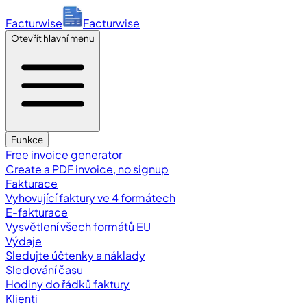
Facturwise
Facturwise
Otevřít hlavní menu
Funkce
Free invoice generator
Create a PDF invoice, no signup
Fakturace
Vyhovující faktury ve 4 formátech
E-fakturace
Vysvětlení všech formátů EU
Výdaje
Sledujte účtenky a náklady
Sledování času
Hodiny do řádků faktury
Klienti