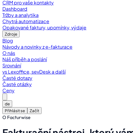
CRM pro vaše kontakty
Dashboard
Tržby a analytika
Chytrá automatizace
Opakované faktury, upomínky, výdaje
Zdroje
Blog
Návody a novinky z e-fakturace
O nás
Náš příběh a poslání
Srovnání
vs Lexoffice, sevDesk a další
Časté dotazy
Časté otázky
Ceny
de
Přihlásit se
Začít
O Facturwise
Fakturační nástroj, který
vám