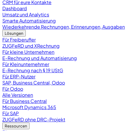
CRM für eure Kontakte
Dashboard
Umsatz und Analytics
Smarte Automatisierung
Wiederkehrende Rechnungen, Erinnerungen, Ausgaben
Lösungen
Für Freiberufler
ZUGFeRD und XRechnung
Für kleine Unternehmen
E-Rechnung und Automatisierung
Für Kleinunternehmer
E-Rechnung nach § 19 UStG
Für ERP-Nutzer
SAP, Business Central, Odoo
Für Odoo
Alle Versionen
Für Business Central
Microsoft Dynamics 365
Für SAP
ZUGFeRD ohne DRC-Projekt
Ressourcen