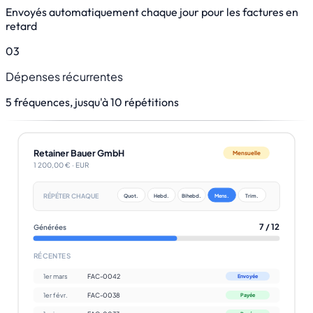
Envoyés automatiquement chaque jour pour les factures en
retard
03
Dépenses récurrentes
5 fréquences, jusqu'à 10 répétitions
Retainer Bauer GmbH
Mensuelle
1 200,00 € · EUR
RÉPÉTER CHAQUE
Quot.
Hebd.
Bihebd.
Mens.
Trim.
7 / 12
Générées
RÉCENTES
1er mars
FAC-0042
Envoyée
1er févr.
FAC-0038
Payée