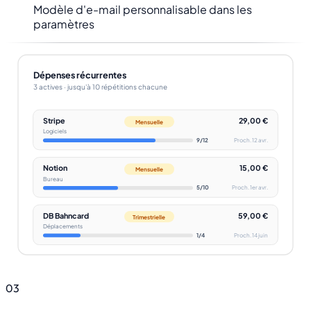
Modèle d'e-mail personnalisable dans les
paramètres
Dépenses récurrentes
3 actives · jusqu'à 10 répétitions chacune
Stripe
29,00 €
Mensuelle
Logiciels
9
/
12
Proch.
12 avr.
Notion
15,00 €
Mensuelle
Bureau
5
/
10
Proch.
1er avr.
DB Bahncard
59,00 €
Trimestrielle
Déplacements
1
/
4
Proch.
14 juin
03