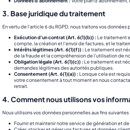
Données d'abonnement :
Votre plan d'abonnement, l
3. Base juridique du traitement
En vertu de l'article 6 du RGPD, nous traitons vos données p
Exécution d'un contrat (Art. 6(1)(b)) :
Le traitement e
compte, la création et l'envoi de factures, et le tra
Intérêts légitimes (Art. 6(1)(f)) :
Le traitement est néc
de la fraude et la compréhension de l'utilisation de n
Obligation légale (Art. 6(1)(c)) :
Le traitement est né
demandes légitimes des autorités publiques.
Consentement (Art. 6(1)(a)) :
Lorsque cela est requis,
votre consentement à tout moment en nous contactant
retrait.
4. Comment nous utilisons vos inform
Nous utilisons vos données personnelles aux fins suivantes 
Fournir et maintenir notre service de génération et d
Créer, stocker et gérer vos factures et données clien