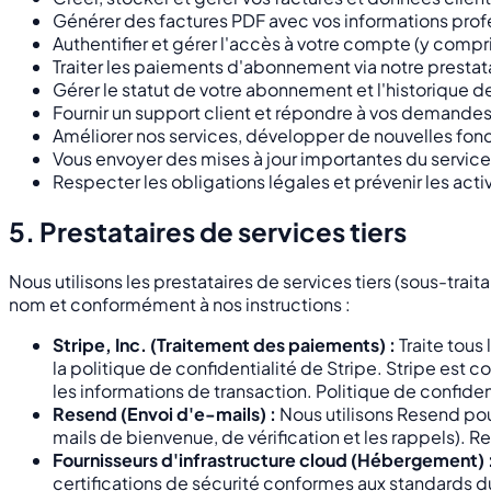
Générer des factures PDF avec vos informations profe
Authentifier et gérer l'accès à votre compte (y comp
Traiter les paiements d'abonnement via notre prestat
Gérer le statut de votre abonnement et l'historique d
Fournir un support client et répondre à vos demande
Améliorer nos services, développer de nouvelles fonct
Vous envoyer des mises à jour importantes du service
Respecter les obligations légales et prévenir les acti
5. Prestataires de services tiers
Nous utilisons les prestataires de services tiers (sous-tra
nom et conformément à nos instructions :
Stripe, Inc. (Traitement des paiements) :
Traite tou
la politique de confidentialité de Stripe. Stripe est 
les informations de transaction. Politique de confiden
Resend (Envoi d'e-mails) :
Nous utilisons Resend pour
mails de bienvenue, de vérification et les rappels). 
Fournisseurs d'infrastructure cloud (Hébergement) 
certifications de sécurité conformes aux standards d