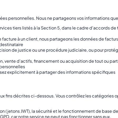
es personnelles. Nous ne partageons vos informations que d
rvices tiers listés à la Section 5, dans le cadre d'accords d
 facture à un client, nous partageons les données de factu
destinataire
cision de justice ou une procédure judiciaire, ou pour protég
n, vente d'actifs, financement ou acquisition de tout ou parti
 personnelles
sez explicitement à partager des informations spécifiques
ux fins décrites ci-dessous. Vous contrôlez les catégories op
ion (jetons JWT), la sécurité et le fonctionnement de base d
PD, car notre service ne peut pas fonctionner sans eux.