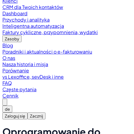
Klienci
CRM dla Twoich kontaktów
Dashboard
Przychody i analityka
Inteligentna automatyzacja
Faktury cykliczne, przypomnienia, wydatki
Zasoby
Blog
Poradniki i aktualności o e-fakturowaniu
O nas
Nasza historia i misja
Porównanie
vs Lexoffice, sevDesk i inne
FAQ
Częste pytania
Cennik
de
Zaloguj się
Zacznij
Oprogramowanie do