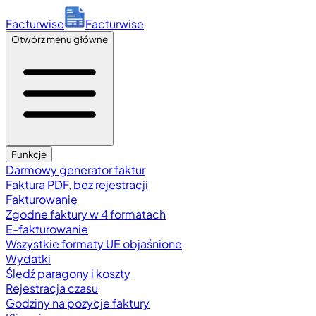
Facturwise
Facturwise
Otwórz menu główne
Funkcje
Darmowy generator faktur
Faktura PDF, bez rejestracji
Fakturowanie
Zgodne faktury w 4 formatach
E-fakturowanie
Wszystkie formaty UE objaśnione
Wydatki
Śledź paragony i koszty
Rejestracja czasu
Godziny na pozycje faktury