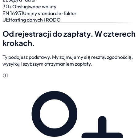
30+
Obsługiwane waluty
EN 16931
Unijny standard e-faktur
UE
Hosting danych i RODO
Od rejestracji do zapłaty.
W czterech
krokach.
Ty podajesz podstawy. My zajmujemy się resztą: zgodnością,
wysyłką i szybszym otrzymaniem zapłaty.
01