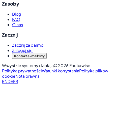
Zasoby
Blog
FAQ
O nas
Zacznij
Zacznij za darmo
Zaloguj się
Kontakt e-mailowy
Wszystkie systemy działają
© 2026 Facturwise
Polityka prywatności
Warunki korzystania
Polityka plików
cookie
Nota prawna
EN
DE
FR