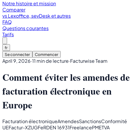
Notre histoire et mission
Comparer
vs Lexoffice, sevDesk et autres
FAQ
Questions courantes
Tarifs
fr
Se connecter
Commencer
April 9, 2026
·
11 min de lecture
·
Facturwise Team
Comment éviter les amendes de
facturation électronique en
Europe
Facturation électronique
Amendes
Sanctions
Conformité
UE
Factur-X
ZUGFeRD
EN 16931
Freelance
PME
TVA