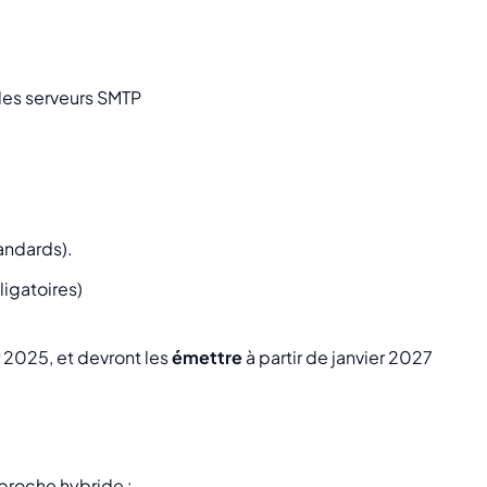
a les serveurs SMTP
andards).
igatoires)
 2025, et devront les
émettre
à partir de janvier 2027
proche hybride :