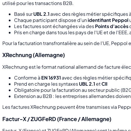
utilisé pour les transactions B2B.
Basé sur
UBL 2.1
avec des règles métier spécifiques 
Chaque participant dispose d'un
identifiant Peppol
u
Les factures sont échangées via des
Points d'accès
c
Pris en charge dans tous les pays de l'UE et de l'EEE, a
Pour la facturation transfrontalière au sein de l'UE, Peppol
XRechnung (Allemagne)
XRechnung est le format national allemand de facture élect
Conforme à
EN 16931
avec des règles métier spécifiq
Prend en charge les syntaxes
UBL 2.1
et
CII
Obligatoire pour la facturation au secteur public (
Extension au B2B : les entreprises allemandes doiven
Les factures XRechnung peuvent être transmises via Peppol
Factur-X / ZUGFeRD (France / Allemagne)
Factur-X (France) et ZUGFeRD (Allemagne) sont la même sp