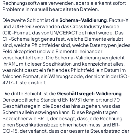
Rechnungssoftware verwenden, aber sie erkennt sofort
Probleme in manuell bearbeiteten Dateien.
Die zweite Schicht ist die
Schema-Validierung
. Factur-X
und ZUGFeRD verwenden das Cross Industry Invoice
(CII)-Format, das von UN/CEFACT definiert wurde. Das
CII-Schema legt genau fest, welche Elemente erlaubt
sind, welche Pflichtfelder sind, welche Datentypen jedes
Feld akzeptiert und wie Elemente ineinander
verschachtelt sind. Die Schema-Validierung vergleicht
Ihr XML mit dieser Spezifikation und kennzeichnet alles,
was nicht passt: ein fehlendes Pflichtfeld, ein Datum im
falschen Format, ein Währungscode, der nicht in der ISO-
4217-Liste existiert.
Die dritte Schicht ist die
Geschäftsregel-Validierung
.
Der europäische Standard EN 16931 definiert rund 70
Geschäftsregeln, die über das hinausgehen, was das
Schema allein erzwingen kann. Diese Regeln tragen
Bezeichner wie BR-1, der besagt, dass jede Rechnung
einen Spezifikationsbezeichner haben muss, und BR-
CO-15, der verlangt, dass der gesamte Steuerbetrag der