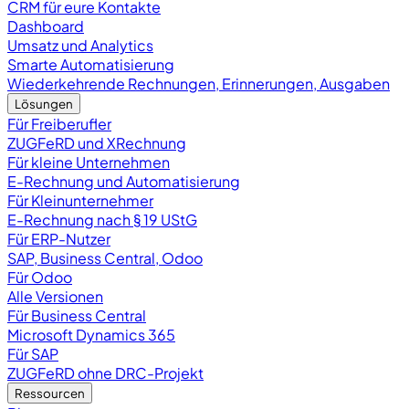
CRM für eure Kontakte
Dashboard
Umsatz und Analytics
Smarte Automatisierung
Wiederkehrende Rechnungen, Erinnerungen, Ausgaben
Lösungen
Für Freiberufler
ZUGFeRD und XRechnung
Für kleine Unternehmen
E-Rechnung und Automatisierung
Für Kleinunternehmer
E-Rechnung nach § 19 UStG
Für ERP-Nutzer
SAP, Business Central, Odoo
Für Odoo
Alle Versionen
Für Business Central
Microsoft Dynamics 365
Für SAP
ZUGFeRD ohne DRC-Projekt
Ressourcen