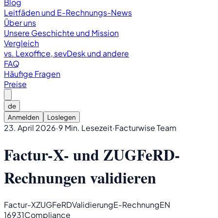
Blog
Leitfäden und E-Rechnungs-News
Über uns
Unsere Geschichte und Mission
Vergleich
vs. Lexoffice, sevDesk und andere
FAQ
Häufige Fragen
Preise
de
Anmelden
Loslegen
23. April 2026
·
9 Min. Lesezeit
·
Facturwise Team
Factur-X- und ZUGFeRD-
Rechnungen validieren
Factur-X
ZUGFeRD
Validierung
E-Rechnung
EN
16931
Compliance