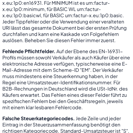
x.eu:1p0:en16931
. Für MINIMUM ist es
urn:factur-
x.eu:1p0:minimum
, für BASIC WL
urn:factur-
x.eu:1p0:basicwl
, für BASIC
urn:factur-x.eu:1p0:basic
.
Jeder Tippfehler oder die Verwendung einer veralteten
URI lässt das gesamte Dokument bei der ersten Prüfung
durchfallen und kann eine Kaskade von Folgefehlern
auslösen. Beheben Sie diesen Fehler immer zuerst.
Fehlende Pflichtfelder.
Auf der Ebene des EN-16931-
Profils müssen sowohl Verkäufer als auch Käufer über eine
elektronische Adresse verfügen, typischerweise eine E-
Mail-Adresse mit dem Scheme-ID "EM". Der Verkäufer
muss mindestens eine Steuerkennung haben, in der
Regel eine Umsatzsteuer-Identifikationsnummer. Für
B2B-Rechnungen in Deutschland wird die USt-IdNr. des
Käufers erwartet. Das Fehlen eines dieser Felder führt zu
spezifischen Fehlern bei den Geschäftsregeln, jeweils
mit einem klar lesbaren Fehlercode.
Falsche Steuerkategoriecodes.
Jede Zeile und jeder
Eintrag in der Steuerzusammenfassung benötigt den
richtigen Kategoriecode. Standard-Umsatzsteuer ist "S".