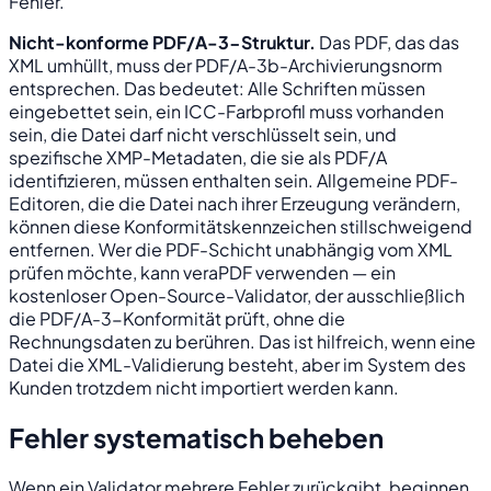
Fehler.
Nicht-konforme PDF/A-3-Struktur.
Das PDF, das das
XML umhüllt, muss der PDF/A-3b-Archivierungsnorm
entsprechen. Das bedeutet: Alle Schriften müssen
eingebettet sein, ein ICC-Farbprofil muss vorhanden
sein, die Datei darf nicht verschlüsselt sein, und
spezifische XMP-Metadaten, die sie als PDF/A
identifizieren, müssen enthalten sein. Allgemeine PDF-
Editoren, die die Datei nach ihrer Erzeugung verändern,
können diese Konformitätskennzeichen stillschweigend
entfernen. Wer die PDF-Schicht unabhängig vom XML
prüfen möchte, kann veraPDF verwenden — ein
kostenloser Open-Source-Validator, der ausschließlich
die PDF/A-3-Konformität prüft, ohne die
Rechnungsdaten zu berühren. Das ist hilfreich, wenn eine
Datei die XML-Validierung besteht, aber im System des
Kunden trotzdem nicht importiert werden kann.
Fehler systematisch beheben
Wenn ein Validator mehrere Fehler zurückgibt, beginnen