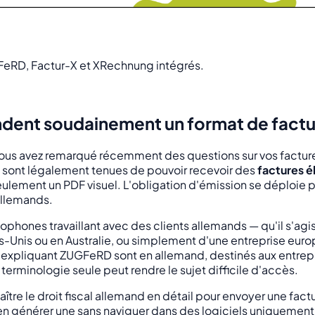
eRD, Factur-X et XRechnung intégrés.
dent soudainement un format de factur
vous avez remarqué récemment des questions sur vos factures,
e sont légalement tenues de pouvoir recevoir des
factures é
ulement un PDF visuel. L'obligation d'émission se déploie p
allemands.
lophones travaillant avec des clients allemands — qu'il s'agi
tats-Unis ou en Australie, ou simplement d'une entreprise e
es expliquant ZUGFeRD sont en allemand, destinés aux entr
terminologie seule peut rendre le sujet difficile d'accès.
nnaître le droit fiscal allemand en détail pour envoyer une
en générer une sans naviguer dans des logiciels uniquemen