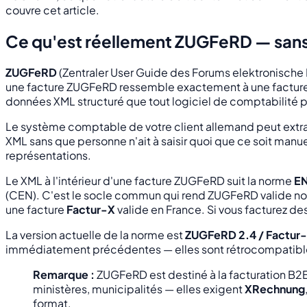
couvre cet article.
Ce qu'est réellement ZUGFeRD — sans 
ZUGFeRD
(Zentraler User Guide des Forums elektronische 
une facture ZUGFeRD ressemble exactement à une facture PDF
données XML structuré que tout logiciel de comptabilité 
Le système comptable de votre client allemand peut extrai
XML sans que personne n'ait à saisir quoi que ce soit manue
représentations.
Le XML à l'intérieur d'une facture ZUGFeRD suit la norme
EN
(CEN). C'est le socle commun qui rend ZUGFeRD valide non
une facture
Factur-X
valide en France. Si vous facturez de
La version actuelle de la norme est
ZUGFeRD 2.4 / Factur-
immédiatement précédentes — elles sont rétrocompatibl
Remarque :
ZUGFeRD est destiné à la facturation B2B
ministères, municipalités — elles exigent
XRechnung
format.