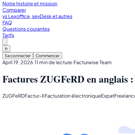
Notre histoire et mission
Comparer
vs Lexoffice, sevDesk et autres
FAQ
Questions courantes
Tarifs
fr
Se connecter
Commencer
April 19, 2026
·
11 min de lecture
·
Facturwise Team
Factures ZUGFeRD en anglais :
ZUGFeRD
Factur-X
Facturation électronique
Expat
Freelanc