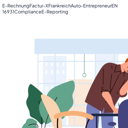
E-Rechnung
Factur-X
Frankreich
Auto-Entrepreneur
EN
16931
Compliance
E-Reporting