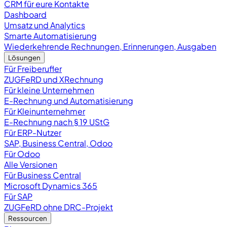
CRM für eure Kontakte
Dashboard
Umsatz und Analytics
Smarte Automatisierung
Wiederkehrende Rechnungen, Erinnerungen, Ausgaben
Lösungen
Für Freiberufler
ZUGFeRD und XRechnung
Für kleine Unternehmen
E-Rechnung und Automatisierung
Für Kleinunternehmer
E-Rechnung nach § 19 UStG
Für ERP-Nutzer
SAP, Business Central, Odoo
Für Odoo
Alle Versionen
Für Business Central
Microsoft Dynamics 365
Für SAP
ZUGFeRD ohne DRC-Projekt
Ressourcen