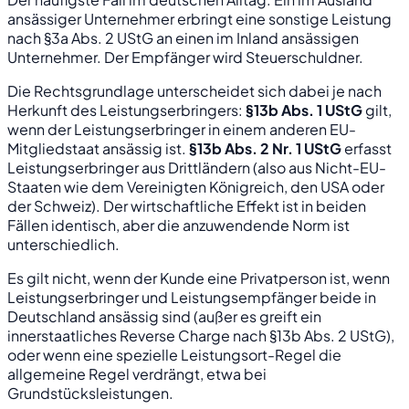
ansässiger Unternehmer erbringt eine sonstige Leistung
nach §3a Abs. 2 UStG an einen im Inland ansässigen
Unternehmer. Der Empfänger wird Steuerschuldner.
Die Rechtsgrundlage unterscheidet sich dabei je nach
Herkunft des Leistungserbringers:
§13b Abs. 1 UStG
gilt,
wenn der Leistungserbringer in einem anderen EU-
Mitgliedstaat ansässig ist.
§13b Abs. 2 Nr. 1 UStG
erfasst
Leistungserbringer aus Drittländern (also aus Nicht-EU-
Staaten wie dem Vereinigten Königreich, den USA oder
der Schweiz). Der wirtschaftliche Effekt ist in beiden
Fällen identisch, aber die anzuwendende Norm ist
unterschiedlich.
Es gilt nicht, wenn der Kunde eine Privatperson ist, wenn
Leistungserbringer und Leistungsempfänger beide in
Deutschland ansässig sind (außer es greift ein
innerstaatliches Reverse Charge nach §13b Abs. 2 UStG),
oder wenn eine spezielle Leistungsort-Regel die
allgemeine Regel verdrängt, etwa bei
Grundstücksleistungen.