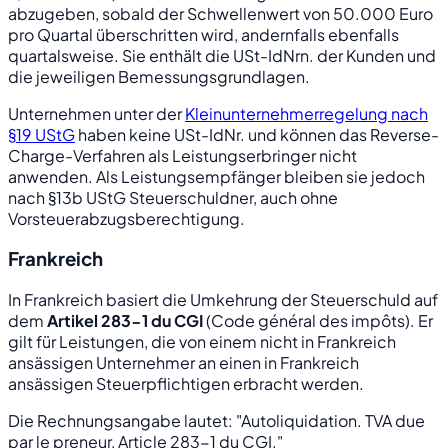
abzugeben, sobald der Schwellenwert von 50.000 Euro
pro Quartal überschritten wird, andernfalls ebenfalls
quartalsweise. Sie enthält die USt-IdNrn. der Kunden und
die jeweiligen Bemessungsgrundlagen.
Unternehmen unter der
Kleinunternehmerregelung nach
§19 UStG
haben keine USt-IdNr. und können das Reverse-
Charge-Verfahren als Leistungserbringer nicht
anwenden. Als Leistungsempfänger bleiben sie jedoch
nach §13b UStG Steuerschuldner, auch ohne
Vorsteuerabzugsberechtigung.
Frankreich
In Frankreich basiert die Umkehrung der Steuerschuld auf
dem
Artikel 283-1 du CGI
(Code général des impôts). Er
gilt für Leistungen, die von einem nicht in Frankreich
ansässigen Unternehmer an einen in Frankreich
ansässigen Steuerpflichtigen erbracht werden.
Die Rechnungsangabe lautet: "Autoliquidation. TVA due
par le preneur, Article 283-1 du CGI."