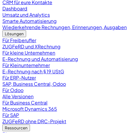
CRM für eure Kontakte
Dashboard
Umsatz und Analytics
Smarte Automatisierung
Wiederkehrende Rechnungen, Erinnerungen, Ausgaben
Lösungen
Für Freiberufler
ZUGFeRD und XRechnung
Für kleine Unternehmen
E-Rechnung und Automatisierung
Für Kleinunternehmer
E-Rechnung nach § 19 UStG
Für ERP-Nutzer
SAP, Business Central, Odoo
Für Odoo
Alle Versionen
Für Business Central
Microsoft Dynamics 365
Für SAP
ZUGFeRD ohne DRC-Projekt
Ressourcen